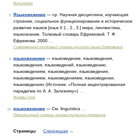
Википедия
Языковедение
— ср. Научная дисциплина, изучающая
8
строение, социальное функционирование и историческое
развитие языков [язык II 1., 2., 3.] мира; лингвистика,
языкознание. Толковый словарь Ефремовой. Т. Ф.
Ефремова. 2000 …
Современный толковый словарь русского языка Ефремовой
языковедение
— языковедение, языковедения,
9
языковедения, языковедений, языковедению,
языковедениям, языковедение, языковедения,
языковедением, языковедениями, языковедении,
языковедениях (Источник: «Полная акцентуированная
парадигма по А. А. Зализняку») …
Формы слов
языковедение
— См. linguìstica …
10
Пятиязычный словарь лингвистических терминов
Страницы
Следующая
→